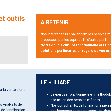
t outils
A RETENIR
Nos intervenants challengent les besoins mé
proposées par les équipes IT d’autre part.
Notre double culture fonctionnelle et IT 
solutions pertinentes en regard de vos ex
LE + ILIADE
ur la vente d’une
L’expertise fonctionnelle et méthodol
élicitation des besoins métiers.
s Analysts de
Nos consultants, de formation ingéni
 de l’application
des langages de programmation, dont 